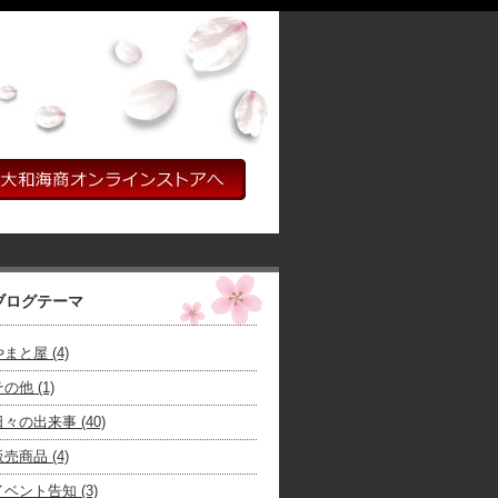
ブログテーマ
まと屋 (4)
の他 (1)
日々の出来事 (40)
売商品 (4)
イベント告知 (3)