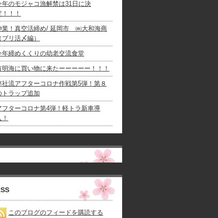
今年のモジャコ漁解禁は31日に決
定！！！
神業！真空活締め/ 延岡市 ㈱大和海商
（ブリ活〆編）
今年締めくくりの幼老交流食堂
有明海に買い物に来たーーーーー！！！
弊社流アフターコロナ作戦第5弾！第８
のトラップ追加
アフターコロナ第4弾！軽トラ新車導
入！
RSS
このブログのフィードを購読する