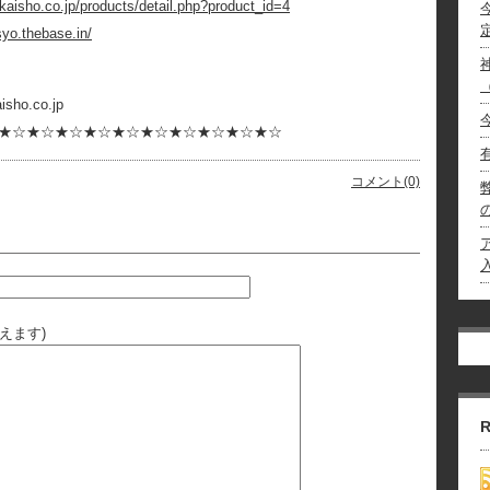
kaisho.co.jp/products/detail.php?product_id=4
syo.thebase.in/
7-0276
.co.jp
★☆★☆★☆★☆★☆★☆★☆★☆★☆★☆
コメント(0)
えます)