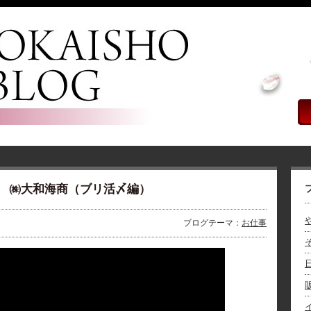
市 ㈱大和海商（ブリ活〆編）
や
ブログテーマ：
お仕事
そ
販