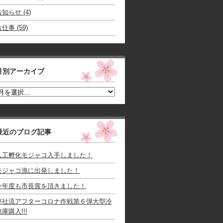
知らせ (4)
仕事 (59)
月別アーカイブ
最近のブログ記事
人工孵化モジャコ入手しました！
モジャコ漁に出発しました！
今年度も市長賞を頂きました！
弊社流アフターコロナ作戦第６弾大型冷
凍庫購入!!!