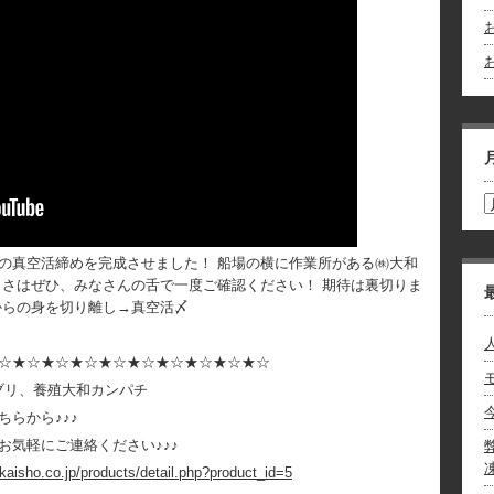
お
お
の真空活締めを完成させました！ 船場の横に作業所がある㈱大和
しさはぜひ、みなさんの舌で一度ご確認ください！ 期待は裏切りま
からの身を切り離し→真空活〆
☆★☆★☆★☆★☆★☆★☆★☆★☆★☆
和ブリ、養殖大和カンパチ
らから♪♪♪
お気軽にご連絡ください♪♪♪
kaisho.co.jp/products/detail.php?product_id=5