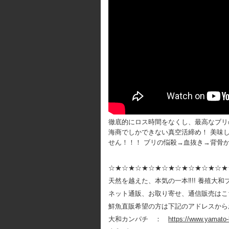
徹底的にロス時間をなくし、最高なブリ
海商でしかできない真空活締め！ 美味
せん！！！ ブリの悩殺→血抜き→背骨
☆★☆★☆★☆★☆★☆★☆★☆★☆★
天然を越えた、本気の一本‼!! 養殖大
ネット通販、お取り寄せ、通信販売はこち
鮮魚直販希望の方は下記のアドレスから
大和カンパチ ：
https://www.yamato-