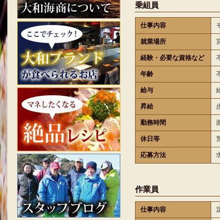
乗組員
仕事内容
就業場所
経験・必要な資格など
年齢
給与
昇給
勤務時間
休日等
応募方法
作業員
仕事内容