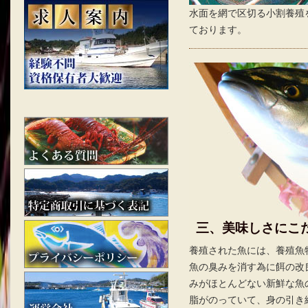
水面を網で区切る小割養殖
ております。
三、美味しさにこ
養殖された魚には、養殖魚
魚の臭みを消す為に餌の改
みがほとんどない新鮮な魚
脂がのっていて、身の引き