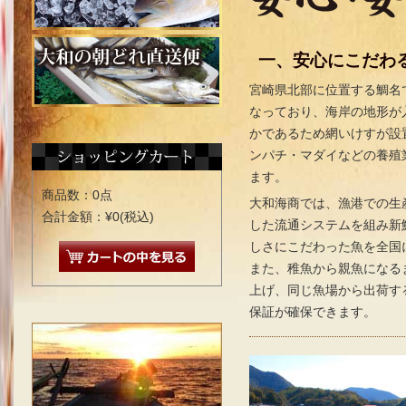
一、安心にこだわ
宮崎県北部に位置する鯛名
なっており、海岸の地形が
かであるため網いけすが設
ンパチ・マダイなどの養殖
ます。
商品数：0点
大和海商では、漁港での生
合計金額：¥0(税込)
した流通システムを組み新
しさにこだわった魚を全国
また、稚魚から親魚になる
上げ、同じ魚場から出荷す
保証が確保できます。