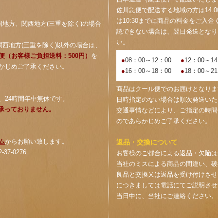
佐川急便で配送する地域の方は14:
は10:30までに商品の料金をご入
国地方、関西地方(三重を除く)の場合
認できない場合は、翌日発送となり
い。
関西地方(三重を除く)以外の場合は、
便（お客様ご負担送料：500円）
を
●
08：00～12：00
●
12：00～1
かじめご了承ください。
●
16：00～18：00
●
18：00～2
商品はクール便でのお届けとなりま
、24時間年中無休です。
日時指定のない場合は順次発送いた
は承っておりません。
交通事情などにより、ご指定の時間
のであらかじめご了承ください。
ム
からお願い致します。
返品・交換について
37-0276
お客様のご都合による返品・欠陥は
当社のミスによる商品の間違い、破
良品と交換又は返品を受け付けさせ
につきましては電話にてご説明させ
当日中に、当社にご連絡ください。