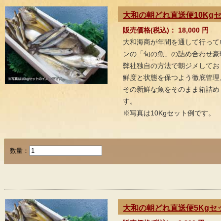
大和の朝どれ直送便10Kg
販売価格(税込)：
18,000
円
大和海商が年間を通して行って
ンの「旬の魚」の詰め合わせ豪華
弊社独自の方法で朝ジメしてお
鮮度と状態を保つよう徹底管理
その新鮮な魚をそのまま箱詰め
す。
※写真は10Kgセット例です。
数量：
大和の朝どれ直送便5Kgセ