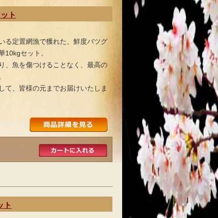
セット
いる定置網漁で獲れた、鮮度バツグ
10kgセット。
り、魚を傷つけることなく、最高の
。
して、皆様の元までお届けいたしま
ット