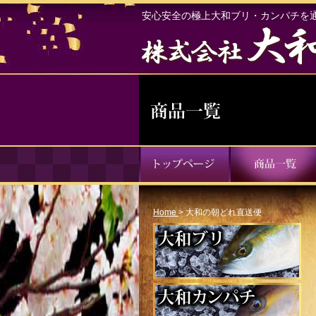
安心安全の極上大和ブリ・カンパチを
Home
>
大和の朝どれ直送便