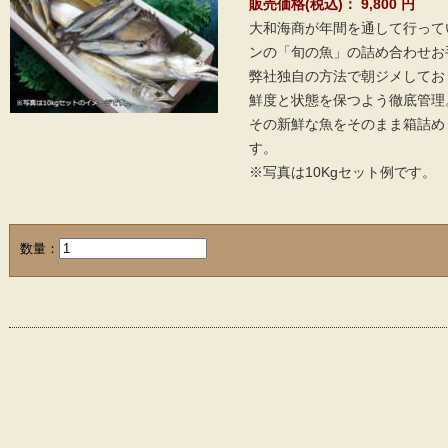
販売価格(税込)：
9,800
円
大和海商が年間を通して行って
ンの「旬の魚」の詰め合わせお手
弊社独自の方法で朝ジメしてお
鮮度と状態を保つよう徹底管理
その新鮮な魚をそのまま箱詰め
す。
※写真は10Kgセット例です。
数量：