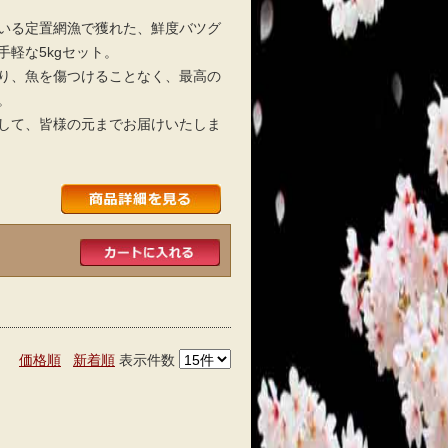
いる定置網漁で獲れた、鮮度バツグ
軽な5kgセット。
り、魚を傷つけることなく、最高の
。
して、皆様の元までお届けいたしま
価格順
新着順
表示件数