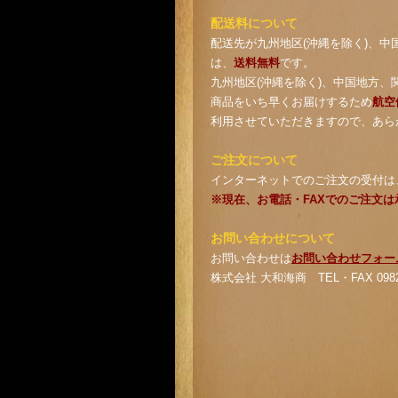
配送料について
配送先が九州地区(沖縄を除く)、中
は、
送料無料
です。
九州地区(沖縄を除く)、中国地方、
商品をいち早くお届けするため
航空
利用させていただきますので、あら
ご注文について
インターネットでのご注文の受付は
※現在、お電話・FAXでのご注文
お問い合わせについて
お問い合わせは
お問い合わせフォー
株式会社 大和海商 TEL・FAX 0982-